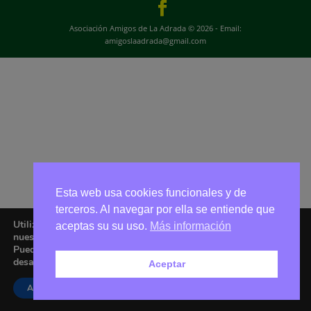
Asociación Amigos de La Adrada © 2026 - Email:
amigoslaadrada@gmail.com
Esta web usa cookies funcionales y de
terceros. Al navegar por ella se entiende que
Utilizamos cookies para ofrecerte la mejor experiencia en
aceptas su su uso.
Más información
nuestra web.
Puedes aprender más sobre qué cookies utilizamos o
desactivarlas en los
ajustes
.
Aceptar
Aceptar