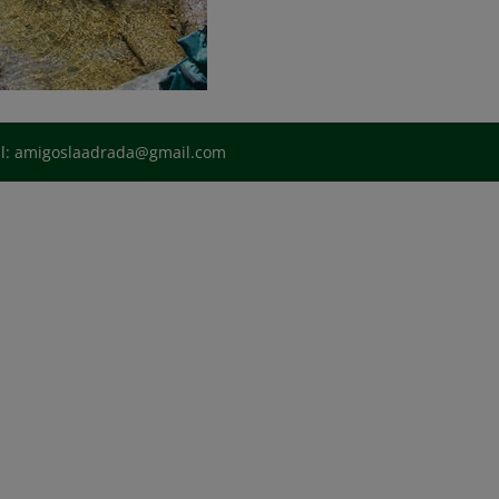
il: amigoslaadrada@gmail.com