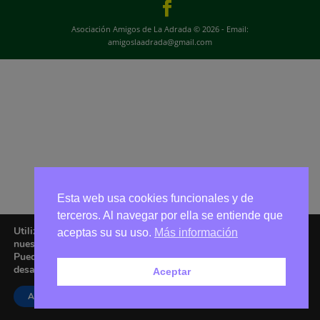
Asociación Amigos de La Adrada © 2026 - Email:
amigoslaadrada@gmail.com
Esta web usa cookies funcionales y de
terceros. Al navegar por ella se entiende que
Utilizamos cookies para ofrecerte la mejor experiencia en
aceptas su su uso.
Más información
nuestra web.
Puedes aprender más sobre qué cookies utilizamos o
desactivarlas en los
ajustes
.
Aceptar
Aceptar