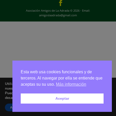
Asociación Amigos de La Adrada © 2026 - Email:
amigoslaadrada@gmail.com
Esta web usa cookies funcionales y de
terceros. Al navegar por ella se entiende que
Utilizamos cookies para ofrecerte la mejor experiencia en
aceptas su su uso.
Más información
nuestra web.
Puedes aprender más sobre qué cookies utilizamos o
desactivarlas en los
ajustes
.
Aceptar
Aceptar