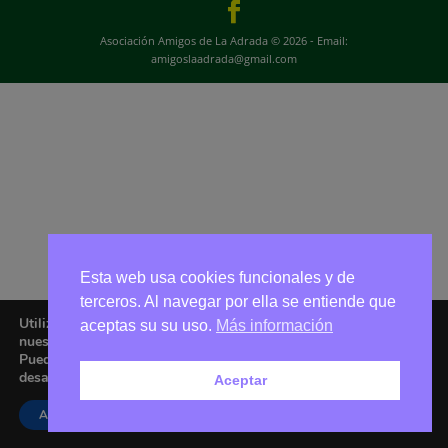
Asociación Amigos de La Adrada © 2026 - Email:
amigoslaadrada@gmail.com
Esta web usa cookies funcionales y de
terceros. Al navegar por ella se entiende que
Utilizamos cookies para ofrecerte la mejor experiencia en
aceptas su su uso.
Más información
nuestra web.
Puedes aprender más sobre qué cookies utilizamos o
desactivarlas en los
ajustes
.
Aceptar
Aceptar