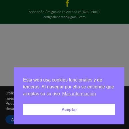
Asociación Amigos de La Adrada © 2026 - Email:
amigoslaadrada@gmail.com
Esta web usa cookies funcionales y de
terceros. Al navegar por ella se entiende que
Utilizamos cookies para ofrecerte la mejor experiencia en
aceptas su su uso.
Más información
nuestra web.
Puedes aprender más sobre qué cookies utilizamos o
desactivarlas en los
ajustes
.
Aceptar
Aceptar