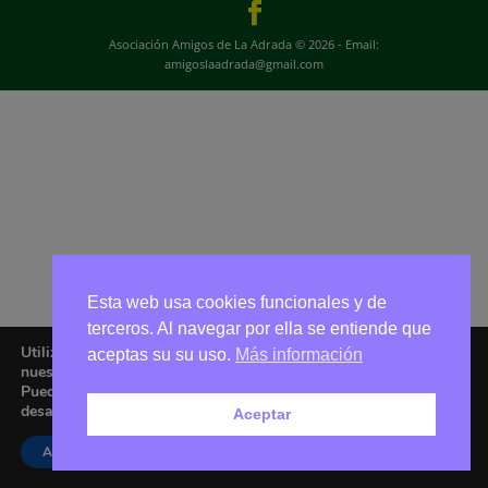
Asociación Amigos de La Adrada © 2026 - Email:
amigoslaadrada@gmail.com
Esta web usa cookies funcionales y de
terceros. Al navegar por ella se entiende que
Utilizamos cookies para ofrecerte la mejor experiencia en
aceptas su su uso.
Más información
nuestra web.
Puedes aprender más sobre qué cookies utilizamos o
desactivarlas en los
ajustes
.
Aceptar
Aceptar