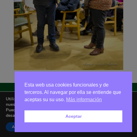
Esta web usa cookies funcionales y de
terceros. Al navegar por ella se entiende que
Utilizamos cookies para ofrecerte la mejor experiencia en
aceptas su su uso.
Más información
Asociación Amigos de La Adrada © 2026 - Email:
nuestra web.
amigoslaadrada@gmail.com
Puedes aprender más sobre qué cookies utilizamos o
desactivarlas en los
ajustes
.
Aceptar
Aceptar