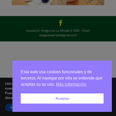
Asociación Amigos de La Adrada © 2026 - Email:
amigoslaadrada@gmail.com
Esta web usa cookies funcionales y de
terceros. Al navegar por ella se entiende que
Utilizamos cookies para ofrecerte la mejor experiencia en
aceptas su su uso.
Más información
nuestra web.
Puedes aprender más sobre qué cookies utilizamos o
desactivarlas en los
ajustes
.
Aceptar
Aceptar