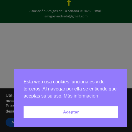
Asociación Amigos de La Adrada © 2026 - Email:
amigoslaadrada@gmail.com
Esta web usa cookies funcionales y de
terceros. Al navegar por ella se entiende que
Utilizamos cookies para ofrecerte la mejor experiencia en
aceptas su su uso.
Más información
nuestra web.
Puedes aprender más sobre qué cookies utilizamos o
desactivarlas en los
ajustes
.
Aceptar
Aceptar