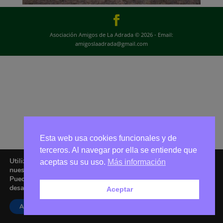
Asociación Amigos de La Adrada © 2026 - Email:
amigoslaadrada@gmail.com
Esta web usa cookies funcionales y de
terceros. Al navegar por ella se entiende que
Utilizamos cookies para ofrecerte la mejor experiencia en
aceptas su su uso.
Más información
nuestra web.
Puedes aprender más sobre qué cookies utilizamos o
desactivarlas en los
ajustes
.
Aceptar
Aceptar