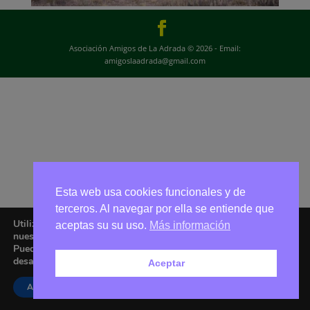
Asociación Amigos de La Adrada © 2026 - Email:
amigoslaadrada@gmail.com
Esta web usa cookies funcionales y de
terceros. Al navegar por ella se entiende que
Utilizamos cookies para ofrecerte la mejor experiencia en
aceptas su su uso.
Más información
nuestra web.
Puedes aprender más sobre qué cookies utilizamos o
desactivarlas en los
ajustes
.
Aceptar
Aceptar