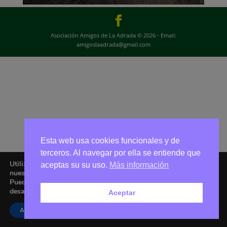
Asociación Amigos de La Adrada © 2026 - Email:
amigoslaadrada@gmail.com
Esta web usa cookies funcionales y de
terceros. Al navegar por ella se entiende que
Utilizamos cookies para ofrecerte la mejor experiencia en
aceptas su su uso.
Más información
nuestra web.
Puedes aprender más sobre qué cookies utilizamos o
desactivarlas en los
ajustes
.
Aceptar
Aceptar