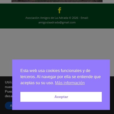
Asociación Amigos de La Adrada © 2026 - Email:
amigoslaadrada@gmail.com
Esta web usa cookies funcionales y de
terceros. Al navegar por ella se entiende que
Utilizamos cookies para ofrecerte la mejor experiencia en
aceptas su su uso.
Más información
nuestra web.
Puedes aprender más sobre qué cookies utilizamos o
desactivarlas en los
ajustes
.
Aceptar
Aceptar