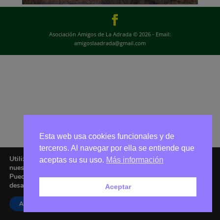
Asociación Amigos de La Adrada © 2026 - Email:
amigoslaadrada@gmail.com
Esta web usa cookies funcionales y de
terceros. Al navegar por ella se entiende que
Utilizamos cookies para ofrecerte la mejor experiencia en
aceptas su su uso.
Más información
nuestra web.
Puedes aprender más sobre qué cookies utilizamos o
desactivarlas en los
ajustes
.
Aceptar
Aceptar