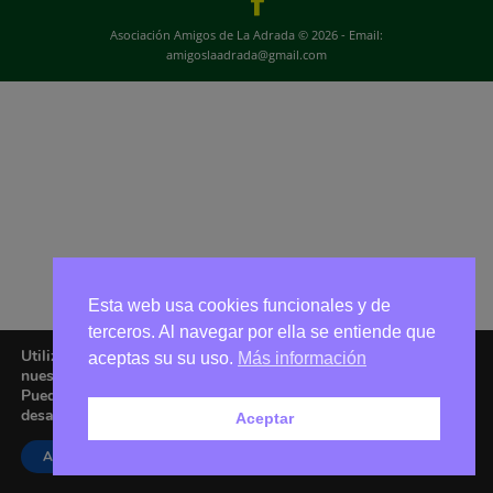
Asociación Amigos de La Adrada © 2026 - Email:
amigoslaadrada@gmail.com
Esta web usa cookies funcionales y de
terceros. Al navegar por ella se entiende que
Utilizamos cookies para ofrecerte la mejor experiencia en
aceptas su su uso.
Más información
nuestra web.
Puedes aprender más sobre qué cookies utilizamos o
desactivarlas en los
ajustes
.
Aceptar
Aceptar