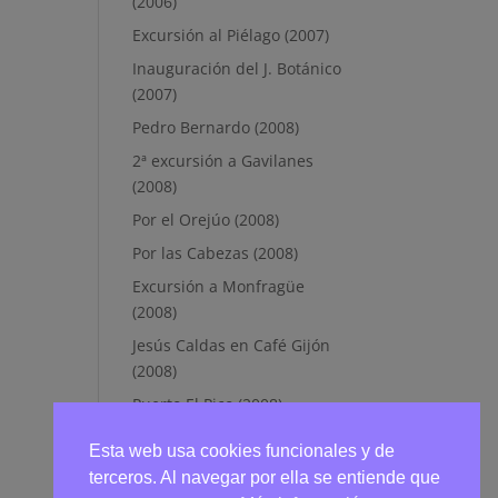
(2006)
Excursión al Piélago (2007)
Inauguración del J. Botánico
(2007)
Pedro Bernardo (2008)
2ª excursión a Gavilanes
(2008)
Por el Orejúo (2008)
Por las Cabezas (2008)
Excursión a Monfragüe
(2008)
Jesús Caldas en Café Gijón
(2008)
Puerto El Pico (2008)
Navarredonda de Gredos
Esta web usa cookies funcionales y de
(2011)
terceros. Al navegar por ella se entiende que
Fotos en el GRUPO