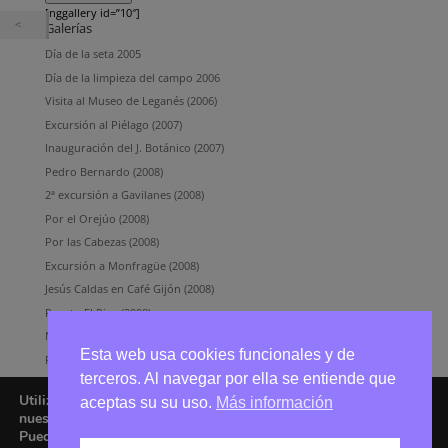
[nggallery id=”10″]
Galerías
Día de la seta 2005
Día de la limpieza del campo 2006
Visita al Museo de Leganés (2006)
Excursión al Piélago (2007)
Inauguración del J. Botánico (2007)
Pedro Bernardo (2008)
2ª excursión a Gavilanes (2008)
Por el Orejúo (2008)
Por las Cabezas (2008)
Excursión a Monfragüe (2008)
Jesús Caldas en Café Gijón (2008)
Puerto El Pico (2008)
Navarredonda de Gredos (2011)
Esta web usa cookies funcionales y de
Fotos en el GRUPO
terceros. Al navegar por ella se entiende que
Utilizamos cookies para ofrecerte la mejor experiencia en
aceptas su su uso.
Más información
nuestra web.
Puedes aprender más sobre qué cookies utilizamos o