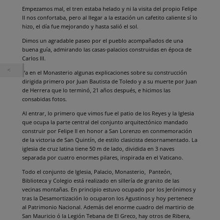
Empezamos mal, el tren estaba helado y ni la visita del propio Felipe
II nos confortaba, pero al llegar a la estación un cafetito caliente sí lo
hizo, el día fue mejorando y hasta salió el sol.
Dimos un agradable paseo por el pueblo acompañados de una
buena guía, admirando las casas-palacios construidas en época de
Carlos III.
Ya en el Monasterio algunas explicaciones sobre su construcción
dirigida primero por Juan Bautista de Toledo y a su muerte por Juan
de Herrera que lo terminó, 21 años después, e hicimos las
consabidas fotos.
Al entrar, lo primero que vimos fue el patio de los Reyes y la Iglesia
que ocupa la parte central del conjunto arquitectónico mandado
construir por Felipe II en honor a San Lorenzo en conmemoración
de la victoria de San Quintín, de estilo clasicista desornamentado. La
iglesia de cruz latina tiene 50 m de lado, dividida en 3 naves
separada por cuatro enormes pilares, inspirada en el Vaticano.
Todo el conjunto de Iglesia, Palacio, Monasterio, Panteón,
Biblioteca y Colegio está realizado en sillería de granito de las
vecinas montañas. En principio estuvo ocupado por los Jerónimos y
tras la Desamortización lo ocuparon los Agustinos y hoy pertenece
al Patrimonio Nacional. Además del enorme cuadro del martirio de
San Mauricio ó la Legión Tebana de El Greco, hay otros de Ribera,