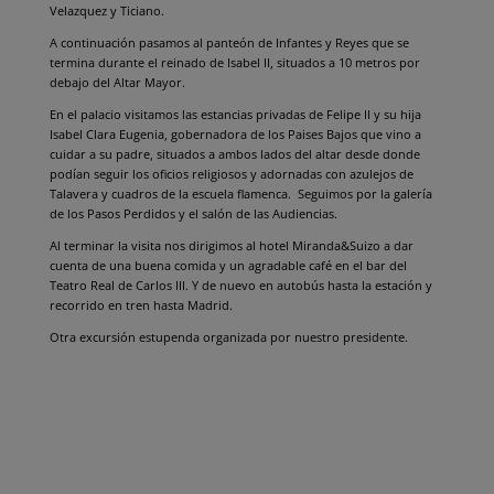
Velazquez y Ticiano.
A continuación pasamos al panteón de Infantes y Reyes que se
termina durante el reinado de Isabel II, situados a 10 metros por
debajo del Altar Mayor.
En el palacio visitamos las estancias privadas de Felipe II y su hija
Isabel Clara Eugenia, gobernadora de los Paises Bajos que vino a
cuidar a su padre, situados a ambos lados del altar desde donde
podían seguir los oficios religiosos y adornadas con azulejos de
Talavera y cuadros de la escuela flamenca. Seguimos por la galería
de los Pasos Perdidos y el salón de las Audiencias.
Al terminar la visita nos dirigimos al hotel Miranda&Suizo a dar
cuenta de una buena comida y un agradable café en el bar del
Teatro Real de Carlos III. Y de nuevo en autobús hasta la estación y
recorrido en tren hasta Madrid.
Otra excursión estupenda organizada por nuestro presidente.