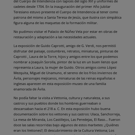
del Cuerpo de Intendencia con tapices del siglo XVI y uniformes de
cadetes desde 1704. En la inauguración del primer Año Jubilar
Teresiano estuvo presente el Cuerpo de Intendencia al tener como
patrona del mismo a Santa Teresa de Jesús, que ilustra con simpática
figura alguna de las maquetas de la formación militar.
No pudimos visitar el Palacio de Núñez Vela por estar en obras de
restauración y adaptación a las necesidades actuales.
La exposición de Guido Caprotti, amigo de G. Verdi, nos permitió
disfrutar del paisaje, costumbres, retratos, miniaturas, pinturas de
Caprotti , Laura de la Torre, hijos y amigos entre los que podemos
nombrar a Joaquín Sorolla, pintor de la luz en un buen lienzo que
representa a Laura, la mujer de Guido. Otros amigos como López
Mezquita, Miguel de Unamuno, el sereno de los fríos inviernos de
Ávila, personajes mejicanos, miniaturas de las reinas españolas e
inglesas aparecen en esta exposición-museo de una familia
enamorada de Ávila.
No podía faltar la visita a Vettonia, cultura y naturaleza, a sus
castros y sus pueblos donde los hombres guerreaban o
descansaban hacia el 218 a. C. En esta exposición hubo buena
documentación sobre los vettones y sus castros: Ulaca, Sanchorreja,
La mesa de Miranda, Los Castillejos, Las Peredejas, El Raso… Fueron
doce las salas recorridas bajo algunos de estos marbetes: ¿Quiénes
eran los Vettones?; El descubrimiento de la Cultura Vettona; Los