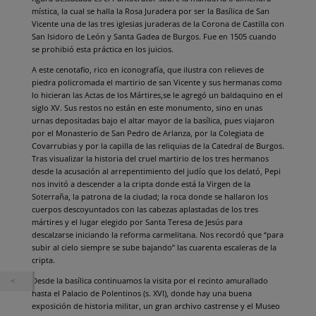
mística, la cual se halla la Rosa Juradera por ser la Basílica de San
Vicente una de las tres iglesias juraderas de la Corona de Castilla con
San Isidoro de León y Santa Gadea de Burgos. Fue en 1505 cuando
se prohibió esta práctica en los juicios.
A este cenotafio, rico en iconografía, que ilustra con relieves de
piedra policromada el martirio de san Vicente y sus hermanas como
lo hicieran las Actas de los Mártires,se le agregó un baldaquino en el
siglo XV. Sus restos no están en este monumento, sino en unas
urnas depositadas bajo el altar mayor de la basílica, pues viajaron
por el Monasterio de San Pedro de Arlanza, por la Colegiata de
Covarrubias y por la capilla de las reliquias de la Catedral de Burgos.
Tras visualizar la historia del cruel martirio de los tres hermanos
desde la acusación al arrepentimiento del judío que los delató, Pepi
nos invitó a descender a la cripta donde está la Virgen de la
Soterraña, la patrona de la ciudad; la roca donde se hallaron los
cuerpos descoyuntados con las cabezas aplastadas de los tres
mártires y el lugar elegido por Santa Teresa de Jesús para
descalzarse iniciando la reforma carmelitana. Nos recordó que “para
subir al cielo siempre se sube bajando” las cuarenta escaleras de la
cripta.
Desde la basílica continuamos la visita por el recinto amurallado
hasta el Palacio de Polentinos (s. XVI), donde hay una buena
exposición de historia militar, un gran archivo castrense y el Museo