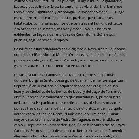
castros y su arquitectura. Las puertas; La agricultura. La ganadería;
Las actividades industriales. La cantería; La vivienda. El urbanismo;
Los verracos. Significado y cronología; La sociedad vetona… El fuego
era un elemento esencial para estos pueblos que cubrían sus
habitáculos con ramajes por los que se filtraba el humo, destructor
y depredador de insectos, moscas y mosquitos, difusores de
epidemias. La llegada de las tropas de Cásar domesticó a estos
pueblos, seguidores de Pompeyo.
Después de estas actividades nos dirigimos al Restaurante Sol donde
uno de los niños, Alfonso Montes Orbe, sevillano de pro, recitó a los
postres una elegía de Antonio Machado, a la que respondimos con
grandes aplausos reconociendo su vena artística.
Durante la tarde visitamos el Real Monasterio de Santo Tomás
donde el burgalés Santo Domingo de Guzmán fue mentor espiritual.
Pepi se fijó en la entrada principal coronada por el águila de san
Juan y los símbolos de las flechas de Isabel y del yugo de Fernando,
distribuidos en la ornamentación que marcaba la H, primera letra
de la palabra Hispanidad que se refleja en sus piedras. Anduvimos
por sus tres claustros: el del silencio o de difuntos, el del noviciado
del convento y el de los Reyes, el más amplio y luminoso. El altar
mayor de su capilla, obra de Pedro Berruguete, es espléndido, así
como el sepulcro del infante don Juan, único hijo varón de los Reyes
Católicos. Es un sepulcro de alabastro, hecho en Italia por Domenico
Alessandro Fancelli y llevado a este Real Monasterio que eligieron