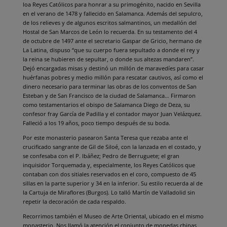
loa Reyes Católicos para honrar a su primogénito, nacido en Sevilla
en el verano de 1478 y fallecido en Salamanca. Además del sepulcro,
de los relieves y de algunos escritos salmantinos, un medallón del
Hostal de San Marcos de León lo recuerda. En su testamento del 4
de octubre de 1497 ante el secretario Gaspar de Gricio, hermano de
La Latina, dispuso “que su cuerpo fuera sepultado a donde el rey y
la reina se hubieren de sepultar, o donde sus altezas mandaren”.
Dejó encargadas misas y destinó un millón de maravedíes para casar
huérfanas pobres y medio millón para rescatar cautivos, así como el
dinero necesario para terminar las obras de los conventos de San
Esteban y de San Francisco de la ciudad de Salamanca… Firmaron
como testamentarios el obispo de Salamanca Diego de Deza, su
confesor fray García de Padilla y el contador mayor Juan Velázquez.
Falleció a los 19 años, poco tiempo después de su boda.
Por este monasterio pasearon Santa Teresa que rezaba ante el
crucificado sangrante de Gil de Siloé, con la lanzada en el costado, y
se confesaba con el P. Ibáñez; Pedro de Berruguete; el gran
inquisidor Torquemada y, especialmente, los Reyes Católicos que
contaban con dos sitiales reservados en el coro, compuesto de 45
sillas en la parte superior y 34 en la inferior. Su estilo recuerda al de
la Cartuja de Miraflores (Burgos). Lo talló Martín de Valladolid sin
repetir la decoración de cada respaldo.
Recorrimos también el Museo de Arte Oriental, ubicado en el mismo
monasterio. Nos llamó la atención el conjunto de monedas chinas