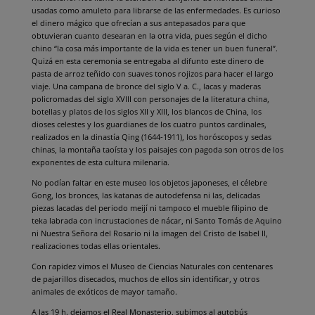
usadas como amuleto para librarse de las enfermedades. Es curioso
el dinero mágico que ofrecían a sus antepasados para que
obtuvieran cuanto desearan en la otra vida, pues según el dicho
chino “la cosa más importante de la vida es tener un buen funeral”.
Quizá en esta ceremonia se entregaba al difunto este dinero de
pasta de arroz teñido con suaves tonos rojizos para hacer el largo
viaje. Una campana de bronce del siglo V a. C., lacas y maderas
policromadas del siglo XVIII con personajes de la literatura china,
botellas y platos de los siglos XII y XIII, los blancos de China, los
dioses celestes y los guardianes de los cuatro puntos cardinales,
realizados en la dinastía Qing (1644-1911), los horóscopos y sedas
chinas, la montaña taoísta y los paisajes con pagoda son otros de los
exponentes de esta cultura milenaria.
No podían faltar en este museo los objetos japoneses, el célebre
Gong, los bronces, las katanas de autodefensa ni las, delicadas
piezas lacadas del periodo meijí ni tampoco el mueble filipino de
teka labrada con incrustaciones de nácar, ni Santo Tomás de Aquino
ni Nuestra Señora del Rosario ni la imagen del Cristo de Isabel II,
realizaciones todas ellas orientales.
Con rapidez vimos el Museo de Ciencias Naturales con centenares
de pajarillos disecados, muchos de ellos sin identificar, y otros
animales de exóticos de mayor tamaño.
A las 19 h. dejamos el Real Monasterio, subimos al autobús