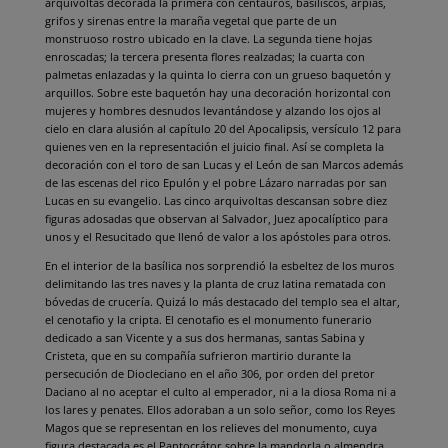
arquivoltas decorada la primera con centauros, basiliscos, arpías,
grifos y sirenas entre la maraña vegetal que parte de un
monstruoso rostro ubicado en la clave. La segunda tiene hojas
enroscadas; la tercera presenta flores realzadas; la cuarta con
palmetas enlazadas y la quinta lo cierra con un grueso baquetón y
arquillos. Sobre este baquetón hay una decoración horizontal con
mujeres y hombres desnudos levantándose y alzando los ojos al
cielo en clara alusión al capítulo 20 del Apocalipsis, versículo 12 para
quienes ven en la representación el juicio final. Así se completa la
decoración con el toro de san Lucas y el León de san Marcos además
de las escenas del rico Epulón y el pobre Lázaro narradas por san
Lucas en su evangelio. Las cinco arquivoltas descansan sobre diez
figuras adosadas que observan al Salvador, Juez apocalíptico para
unos y el Resucitado que llenó de valor a los apóstoles para otros.
En el interior de la basílica nos sorprendió la esbeltez de los muros
delimitando las tres naves y la planta de cruz latina rematada con
bóvedas de crucería. Quizá lo más destacado del templo sea el altar,
el cenotafio y la cripta. El cenotafio es el monumento funerario
dedicado a san Vicente y a sus dos hermanas, santas Sabina y
Cristeta, que en su compañía sufrieron martirio durante la
persecución de Diocleciano en el año 306, por orden del pretor
Daciano al no aceptar el culto al emperador, ni a la diosa Roma ni a
los lares y penates. Ellos adoraban a un solo señor, como los Reyes
Magos que se representan en los relieves del monumento, cuya
figura destacada es el Pantocrátor sobre la mandorla o almendra