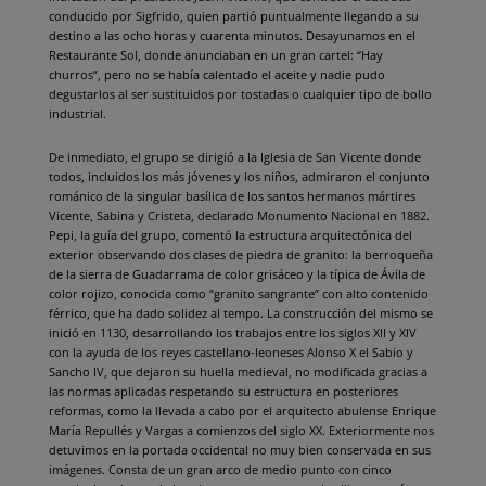
conducido por Sigfrido, quien partió puntualmente llegando a su
destino a las ocho horas y cuarenta minutos. Desayunamos en el
Restaurante Sol, donde anunciaban en un gran cartel: “Hay
churros”, pero no se había calentado el aceite y nadie pudo
degustarlos al ser sustituidos por tostadas o cualquier tipo de bollo
industrial.
De inmediato, el grupo se dirigió a la Iglesia de San Vicente donde
todos, incluidos los más jóvenes y los niños, admiraron el conjunto
románico de la singular basílica de los santos hermanos mártires
Vicente, Sabina y Cristeta, declarado Monumento Nacional en 1882.
Pepi, la guía del grupo, comentó la estructura arquitectónica del
exterior observando dos clases de piedra de granito: la berroqueña
de la sierra de Guadarrama de color grisáceo y la típica de Ávila de
color rojizo, conocida como “granito sangrante” con alto contenido
férrico, que ha dado solidez al tempo. La construcción del mismo se
inició en 1130, desarrollando los trabajos entre los siglos XII y XIV
con la ayuda de los reyes castellano-leoneses Alonso X el Sabio y
Sancho IV, que dejaron su huella medieval, no modificada gracias a
las normas aplicadas respetando su estructura en posteriores
reformas, como la llevada a cabo por el arquitecto abulense Enrique
María Repullés y Vargas a comienzos del siglo XX. Exteriormente nos
detuvimos en la portada occidental no muy bien conservada en sus
imágenes. Consta de un gran arco de medio punto con cinco