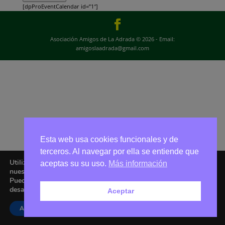
[dpProEventCalendar id=”1″]
Asociación Amigos de La Adrada © 2026 - Email:
amigoslaadrada@gmail.com
Esta web usa cookies funcionales y de
terceros. Al navegar por ella se entiende que
Utilizamos cookies para ofrecerte la mejor experiencia en
aceptas su su uso.
Más información
nuestra web.
Puedes aprender más sobre qué cookies utilizamos o
desactivarlas en los
ajustes
.
Aceptar
Aceptar