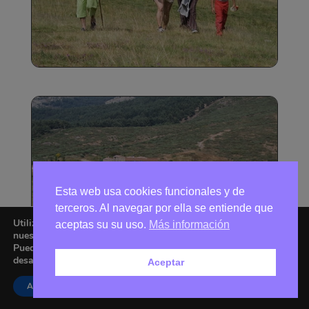
Esta web usa cookies funcionales y de
terceros. Al navegar por ella se entiende que
Utilizamos cookies para ofrecerte la mejor experiencia en
aceptas su su uso.
Más información
nuestra web.
Puedes aprender más sobre qué cookies utilizamos o
desactivarlas en los
ajustes
.
Aceptar
Aceptar