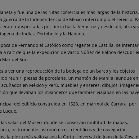
rdaneta y fue una de las rutas comerciales más largas de la historia
 guerra de la Independencia de México interrumpió el servicio. P
ran transportadas por tierra hasta Veracruz y desde allí, otra ve
tagena de Indias, Portobello y la Habana.
época de Fernando el Católico como regente de Castilla, se intenta
a a raíz de que la expedición de Vasco Núñez de Balboa descubrier
ó Mar del Sur.
s a ver una reproducción de la bodega de un barco y los objetos
ido reunir: piezas de porcelana, un mantón de Manila (aunque en
s acuñados en México y Perú, muebles y enseres, dibujos, imágene
ación que llevaban los misioneros que también viajaban en las nave
ncipal del edificio construida en 1528, en mármol de Carrara, por 
de Luque.
r las salas del Museo, donde se conservan multitud de mapas,
ia, instrumentos astronómicos, científicos y de navegación,
, la pieza más valiosa sea la Carta Universal de Juan de la Cosa 