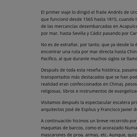
El primer viaje lo dirigió el fraile Andrés de U
que funcionó desde 1565 hasta 1815, cuando la
de las mercancías desembarcadas en Acapulco e
por mar, hasta Sevilla y Cádiz pasando por Car
No es de extrañar, por tanto, que ya desde la 
encontrar una ruta por mar directa hasta Chin
Pacífico, al que durante muchos siglos se llam
Después de toda esta reseña histórica, pasamo
transportados más destacados que se han pod
realidad eran confeccionados en China), peso
religiosas, libros e instrumentos de evangeliz
Visitamos después la espectacular escalera pri
arquitectos José de Esplius y Francisco Javier 
A continuación hicimos un breve recorrido po
maquetas de barcos, como el acorazado Numanc
mascarones de proa, armas, etc. Aunque, quizás